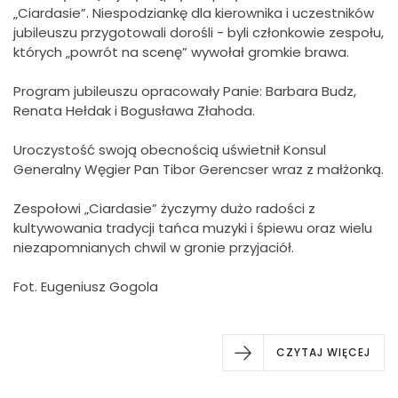
„Ciardasie”. Niespodziankę dla kierownika i uczestników
jubileuszu przygotowali dorośli - byli członkowie zespołu,
których „powrót na scenę” wywołał gromkie brawa.
Program jubileuszu opracowały Panie: Barbara Budz,
Renata Hełdak i Bogusława Złahoda.
Uroczystość swoją obecnością uświetnił Konsul
Generalny Węgier Pan Tibor Gerencser wraz z małżonką.
Zespołowi „Ciardasie” życzymy dużo radości z
kultywowania tradycji tańca muzyki i śpiewu oraz wielu
niezapomnianych chwil w gronie przyjaciół.
Fot. Eugeniusz Gogola
CZYTAJ WIĘCEJ