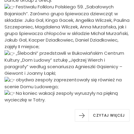
Dance Group z Grecji.
Festiwalu Folkloru Polskiego 59. „Sabałowych
Bajaniach”. Zarówno grupa śpiewacza dziewcząt w
składzie: Julia Gał, Kinga Gacek, Angelika Wilczek, Paulina
Szczepaniec, Magdalena Wilczek, Anna Murzańska, jak i
grupa śpiewacza chłopców w składzie Michał Murzański,
Jakub Gał, Kacper Dziadkowiec, Daniel Dziadkowiec,
zajęły II miejsce;
„Ślebodni” przedstawili w Bukowiańskim Centrum
Kultury „Dom Ludowy” sztukę ,,Jędrzej Wierch i
paragrafy” według scenariusza Agnieszki Gąsienicy –
Giewont i Joanny Łapki;
obydwa zespoły zaprezentowały się również na
scenie Domu Ludowego;
Na koniec wakacji zespoły wyruszyły na piękną
wycieczkę w Tatry.
CZYTAJ WIĘCEJ